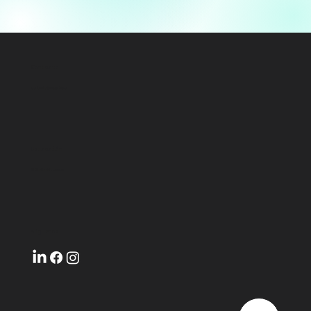
Contacto
contacto@urgarbia.cl
Ubicación
El Otoño 441, Lampa
Síguenos