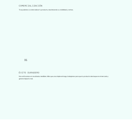
COMERCIALIZACIÓN
Te ayudamos a comercializar tu producto, maximizando su visibilidad y ventas.
06
ÉXITO DURADERO
Nos enfocamos en resultados medibles. Más que una simple entrega, trabajamos para que tu producto destaque en el mercado y
genere impacto real.