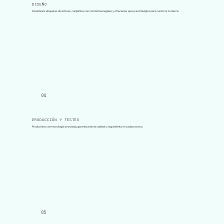
DISEÑO
Diseñamos etiquetas atractivas, cumplimos con normativas legales y ofrecemos apoyo estratégico para construir tu marca.
04
PRODUCCIÓN Y TESTEO
Producimos con tecnología avanzada, garantizando la calidad y seguimiento en cada proceso.
05