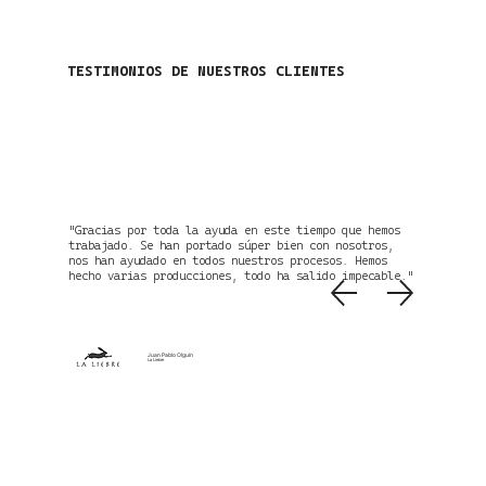
TESTIMONIOS DE NUESTROS CLIENTES
"Gracias por toda la ayuda en este tiempo que hemos
trabajado. Se han portado súper bien con nosotros,
nos han ayudado en todos nuestros procesos. Hemos
hecho varias producciones, todo ha salido impecable."
Juan Pablo Olguín
La Liebre