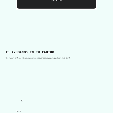
TE AYUDAMOS EN TU CAMINO
Con nuestro enfoque integral, superamos cualquier obstáculo para que tu producto triunfe.
01
IDEA