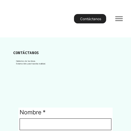
Contáctanos
CONTÁCTANOS
Hablemos de tus ideas.
Estamos listo para hacerlas realidad.
Nombre
*