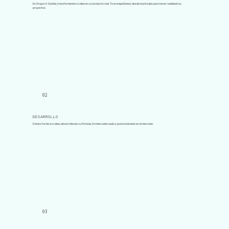
En Grupo Ur Garbia, transformamos tu idea en un producto real. Te acompañamos desde el principio para hacer realidad tus
proyectos.
02
DESARROLLO
Damos forma a tu idea, desarrollando su fórmula, formato adecuado y posicionándolo en el mercado.
03